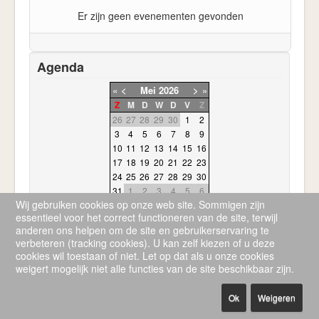
Er zijn geen evenementen gevonden
Agenda
«
<
Mei
2026
>
»
Z
M
D
W
D
V
Z
26
27
28
29
30
1
2
3
4
5
6
7
8
9
10
11
12
13
14
15
16
17
18
19
20
21
22
23
24
25
26
27
28
29
30
31
1
2
3
4
5
6
Wij gebruiken cookies op onze web site. Sommigen zijn
essentieel voor het correct functioneren van de site, terwijl
anderen ons helpen om de site en gebruikerservaring te
verbeteren (tracking cookies). U kan zelf kiezen of u deze
cookies wil toestaan of niet. Let op dat als u onze cookies
weigert mogelijk niet alle functies van de site beschikbaar zijn.
© 2026 Sv de korrel
Terug naar boven
Ok
Weigeren