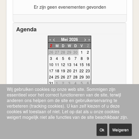
Er zijn geen evenementen gevonden
Agenda
«
<
Mei
2026
>
»
Z
M
D
W
D
V
Z
26
27
28
29
30
1
2
3
4
5
6
7
8
9
10
11
12
13
14
15
16
17
18
19
20
21
22
23
24
25
26
27
28
29
30
31
1
2
3
4
5
6
Wij gebruiken cookies op onze web site. Sommigen zijn
essentieel voor het correct functioneren van de site, terwijl
anderen ons helpen om de site en gebruikerservaring te
verbeteren (tracking cookies). U kan zelf kiezen of u deze
cookies wil toestaan of niet. Let op dat als u onze cookies
weigert mogelijk niet alle functies van de site beschikbaar zijn.
© 2026 Sv de korrel
Terug naar boven
Ok
Weigeren