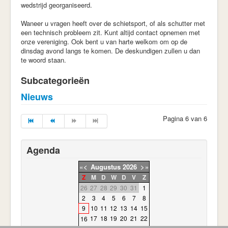
wedstrijd georganiseerd.
Waneer u vragen heeft over de schietsport, of als schutter met
een technisch probleem zit. Kunt altijd contact opnemen met
onze vereniging. Ook bent u van harte welkom om op de
dinsdag avond langs te komen. De deskundigen zullen u dan
te woord staan.
Subcategorieën
Nieuws
Pagina 6 van 6
Agenda
«
<
Augustus
2026
>
»
Z
M
D
W
D
V
Z
26
27
28
29
30
31
1
2
3
4
5
6
7
8
9
10
11
12
13
14
15
17
18
19
20
21
22
16