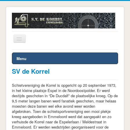
Toggle
Navigation
U bevindt zich hier:
Start
Vereniging
Menu
SV de Korrel
Schietvereniging de Korrel is opgericht op 20 september 1973,
in het kleine plaatsje Espel in de Noordoostpolder. Er werd
destijds geschoten in “De Ducdalf” de plaatselijke kroeg. Op de
9,5 meter langen banen werd fanatiek geschoten, maar helaas
moesten deze banen wel elke avond weer worden
afgebroken. Toen de schietsportvereniging een mooi plekje
kreeg aangeboden in Emmeloord werd dat aangepakt en zo
verhuisde de Korrel naar de Espelerlaan / Meldestraat in
Emmeloord. Er werden wedstrijden georganiseerd voor de