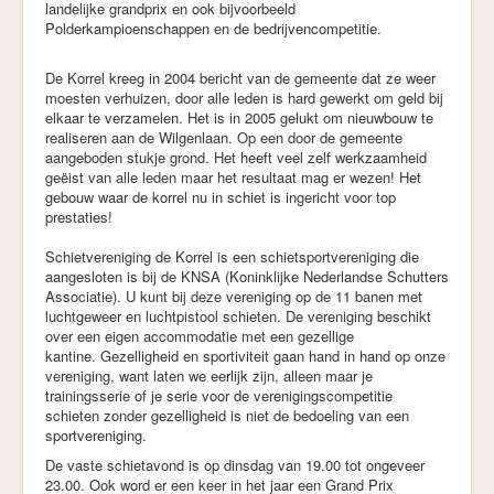
landelijke grandprix en ook bijvoorbeeld
Polderkampioenschappen en de bedrijvencompetitie.
De Korrel kreeg in 2004 bericht van de gemeente dat ze weer
moesten verhuizen, door alle leden is hard gewerkt om geld bij
elkaar te verzamelen. Het is in 2005 gelukt om nieuwbouw te
realiseren aan de Wilgenlaan. Op een door de gemeente
aangeboden stukje grond. Het heeft veel zelf werkzaamheid
geëist van alle leden maar het resultaat mag er wezen! Het
gebouw waar de korrel nu in schiet is ingericht voor top
prestaties!
Schietvereniging de Korrel is een schietsportvereniging die
aangesloten is bij de KNSA (Koninklijke Nederlandse Schutters
Associatie). U kunt bij deze vereniging op de 11 banen met
luchtgeweer en luchtpistool schieten. De vereniging beschikt
over een eigen accommodatie met een gezellige
kantine. Gezelligheid en sportiviteit gaan hand in hand op onze
vereniging, want laten we eerlijk zijn, alleen maar je
trainingsserie of je serie voor de verenigingscompetitie
schieten zonder gezelligheid is niet de bedoeling van een
sportvereniging.
De vaste schietavond is op dinsdag van 19.00 tot ongeveer
23.00. Ook word er een keer in het jaar een Grand Prix