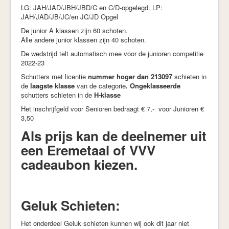
LG: JAH/JAD/JBH/JBD/C en C/D-opgelegd. LP:
JAH/JAD/JB/JC/en JC/JD Opgel
De junior A klassen zijn 60 schoten.
Alle andere junior klassen zijn 40 schoten.
De wedstrijd telt automatisch mee voor de junioren competitie
2022-23
Schutters met licentie
nummer hoger dan 213097
schieten in
de
laagste klasse
van de categorie
.
Ongeklasseerde
schutters schieten in de
H-klasse
Het inschrijfgeld voor Senioren bedraagt € 7,- voor Junioren €
3,50
Als prijs kan de deelnemer uit
een Eremetaal of VVV
cadeaubon kiezen.
Geluk Schieten:
Het onderdeel Geluk schieten kunnen wij ook dit jaar niet