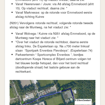
Vanaf Heerenveen / Joure: via A6 afslag Emmeloord (afrit
15). Op viaduct rechtsaf, daarna zie: *
Vanaf Marknesse: op de rotonde voor Emmeloord eerste
afslag richting Kuinre
(N351) Vervolgens rotonde rechtsaf, volgende rotonde tweede
afslag naar de Muntweg, na het viaduct zie: *
Vanaf Wolvega / Kuinre via N351 afslag Emmeloord, op de
Muntweg naar het viaduct zie: *
*Over het viaduct de rotonde rechtdoor, daarna eerste
afslag links. De Espelerlaan op. Na ±700 meter linksaf
slaan “Sportpark Ervenbos Flevoboys”. (Espelerlaan 74)
Parkeerterrein “ Sportcomplex Ervenbos ”, bordjes
dartcentrum Koops Horeca of Biljard centrum volgen tot
het blauwe bordje fietspad, dan voor het bord rechtsaf
(doodlopende straat) het laatste gebouw aan de
rechterkant.