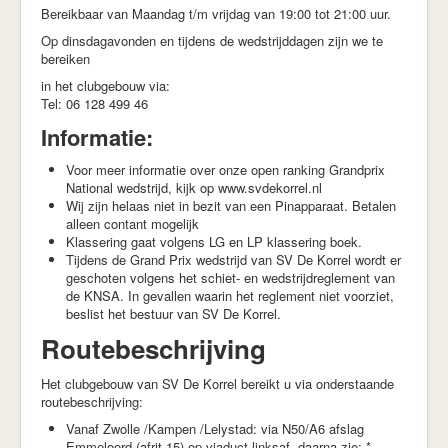
Bereikbaar van Maandag t/m vrijdag van 19:00 tot 21:00 uur.
Op dinsdagavonden en tijdens de wedstrijddagen zijn we te
bereiken
in het clubgebouw via:
Tel: 06 128 499 46
Informatie:
Voor meer informatie over onze open ranking Grandprix
National wedstrijd, kijk op www.svdekorrel.nl
Wij zijn helaas niet in bezit van een Pinapparaat. Betalen
alleen contant mogelijk
Klassering gaat volgens LG en LP klassering boek.
Tijdens de Grand Prix wedstrijd van SV De Korrel wordt er
geschoten volgens het schiet- en wedstrijdreglement van
de KNSA. In gevallen waarin het reglement niet voorziet,
beslist het bestuur van SV De Korrel.
Routebeschrijving
Het clubgebouw van SV De Korrel bereikt u via onderstaande
routebeschrijving:
Vanaf Zwolle /Kampen /Lelystad: via N50/A6 afslag
Emmeloord (afrit 15) op viaduct linksaf, daarna zie: *