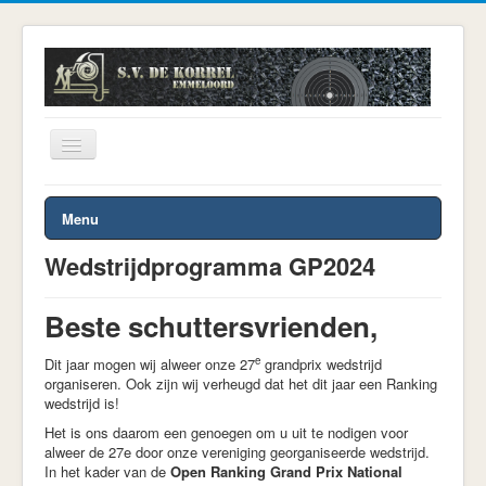
Toggle
Navigation
U bevindt zich hier:
Start
Wedstrijden
Menu
Wedstrijdprogramma GP2024
Wedstrijdprogramma GP2024
Beste schuttersvrienden,
e
Dit jaar mogen wij alweer onze 27
grandprix wedstrijd
organiseren. Ook zijn wij verheugd dat het dit jaar een Ranking
wedstrijd is!
Het is ons daarom een genoegen om u uit te nodigen voor
alweer de 27e door onze vereniging georganiseerde wedstrijd.
In het kader van de
Open Ranking Grand Prix National