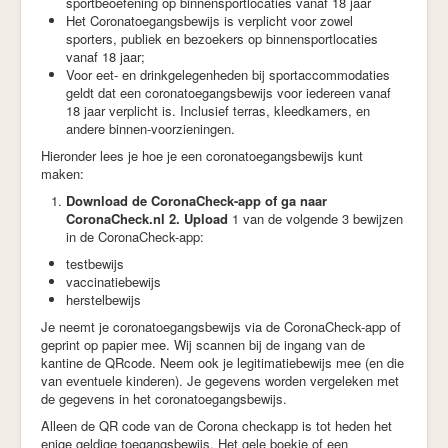
sportbeoefening op binnensportlocaties vanaf 18 jaar
Het Coronatoegangsbewijs is verplicht voor zowel
sporters, publiek en bezoekers op binnensportlocaties
vanaf 18 jaar;
Voor eet- en drinkgelegenheden bij sportaccommodaties
geldt dat een coronatoegangsbewijs voor iedereen vanaf
18 jaar verplicht is. Inclusief terras, kleedkamers, en
andere binnen-voorzieningen.
Hieronder lees je hoe je een coronatoegangsbewijs kunt
maken:
Download de CoronaCheck-app of ga naar
CoronaCheck.nl 2.
Upload
1 van de volgende 3 bewijzen
in de CoronaCheck-app:
testbewijs
vaccinatiebewijs
herstelbewijs
Je neemt je coronatoegangsbewijs via de CoronaCheck-app of
geprint op papier mee. Wij scannen bij de ingang van de
kantine de QRcode. Neem ook je legitimatiebewijs mee (en die
van eventuele kinderen). Je gegevens worden vergeleken met
de gegevens in het coronatoegangsbewijs.
Alleen de QR code van de Corona checkapp is tot heden het
enige geldige toegangsbewijs. Het gele boekje of een