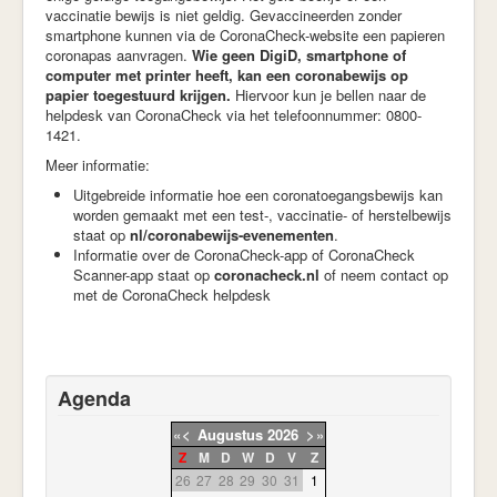
vaccinatie bewijs is niet geldig. Gevaccineerden zonder
smartphone kunnen via de CoronaCheck-website een papieren
coronapas aanvragen.
Wie geen DigiD, smartphone of
computer met printer heeft, kan een coronabewijs op
papier toegestuurd krijgen.
Hiervoor kun je bellen naar de
helpdesk van CoronaCheck via het telefoonnummer: 0800-
1421.
Meer informatie:
Uitgebreide informatie hoe een coronatoegangsbewijs kan
worden gemaakt met een test-, vaccinatie- of herstelbewijs
staat op
nl/coronabewijs-evenementen
.
Informatie over de CoronaCheck-app of CoronaCheck
Scanner-app staat op
coronacheck.nl
of neem contact op
met de CoronaCheck helpdesk
Agenda
«
<
Augustus
2026
>
»
Z
M
D
W
D
V
Z
26
27
28
29
30
31
1