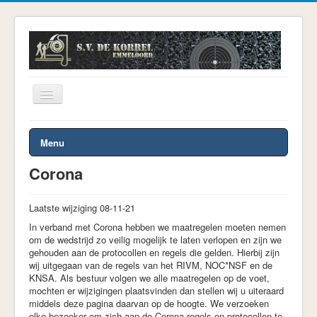
Toggle
Navigation
U bevindt zich hier:
Start
Vereniging
Corona
Menu
Corona
Laatste wijziging 08-11-21
In verband met Corona hebben we maatregelen moeten nemen
om de wedstrijd zo veilig mogelijk te laten verlopen en zijn we
gehouden aan de protocollen en regels die gelden. Hierbij zijn
wij uitgegaan van de regels van het RIVM, NOC*NSF en de
KNSA. Als bestuur volgen we alle maatregelen op de voet,
mochten er wijzigingen plaatsvinden dan stellen wij u uiteraard
middels deze pagina daarvan op de hoogte. We verzoeken
elke bezoeker om zich aan de Corona regels en protocollen te